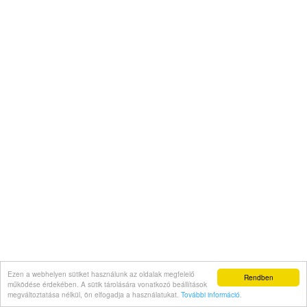
Ezen a webhelyen sütiket használunk az oldalak megfelelő
Rendben
működése érdekében. A sütik tárolására vonatkozó beállítások
megváltoztatása nélkül, ön elfogadja a használatukat.
További információ
.