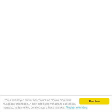
Ezen a webhelyen sütiket használunk az oldalak megfelelő
Rendben
működése érdekében. A sütik tárolására vonatkozó beállítások
megváltoztatása nélkül, ön elfogadja a használatukat.
További információ
.