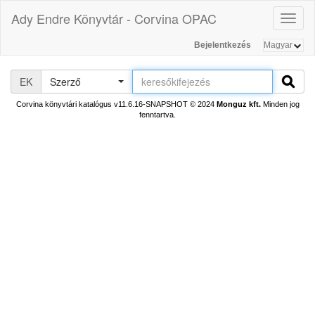
Ady Endre Könyvtár - Corvina OPAC
Toggl
naviga
Bejelentkezés
EK
Szerző
Corvina könyvtári katalógus v11.6.16-SNAPSHOT
© 2024
Monguz kft.
Minden jog
fenntartva.