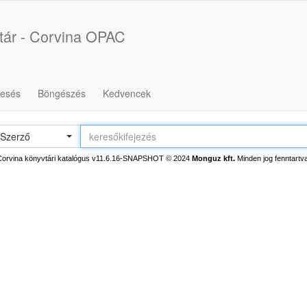
tár - Corvina OPAC
resés
Böngészés
Kedvencek
Szerző
Corvina könyvtári katalógus v11.6.16-SNAPSHOT
© 2024
Monguz kft.
Minden jog fenntartva