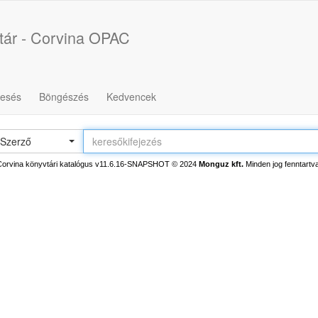
tár - Corvina OPAC
resés
Böngészés
Kedvencek
Szerző
Corvina könyvtári katalógus v11.6.16-SNAPSHOT
© 2024
Monguz kft.
Minden jog fenntartva